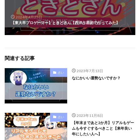
2024年4月25日
【東大卒プロゲーマー】ときどさん【西洋占星術で占ってみた】
関連する記事
2023年7月13日
占い
なにかいい運勢ないですか？
2023年11月8日
占い
【年末まであと2か月】リアルもゲー
ムも今すぐするべきこと【来年良い
年にしたい人へ】