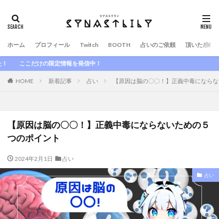
ホーム
プロフィール
Twitch
BOOTH
占いのご依頼
頂いた感想
だけの限定情報を発信中！
HOME
新着記事
占い
【原因は脳の〇〇！】正義中毒にならな
【原因は脳の〇〇！】正義中毒にならないための５
つのポイント
2024年2月1日
占い
占い