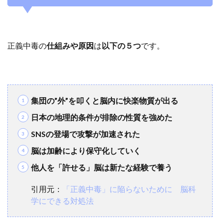
正義中毒の
仕組みや原因
は
以下の５つ
です。
集団の”外”を叩くと脳内に快楽物質が出る
日本の地理的条件が排除の性質を強めた
SNSの登場で攻撃が加速された
脳は加齢により保守化していく
他人を「許せる」脳は新たな経験で養う
引用元：
「正義中毒」に陥らないために 脳科
学にできる対処法