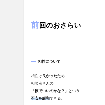
前
回のおさらい
相性について
相性は
良かった
ため
相談者さんの
「彼でいいのかな？」
という
不安を緩和
できる。